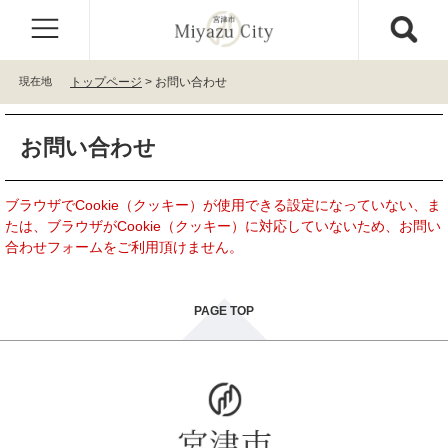
ペ
メ
ー
ニ
ジ
ュ
の
ー
現在地
トップページ
>
お問い合わせ
先
を
頭
飛
本
で
ば
お問い合わせ
文
す
し
。
て
本
ブラウザでCookie（クッキー）が使用できる設定になっていない、ま
文
たは、ブラウザがCookie（クッキー）に対応していないため、お問い
へ
合わせフォームをご利用頂けません。
PAGE TOP