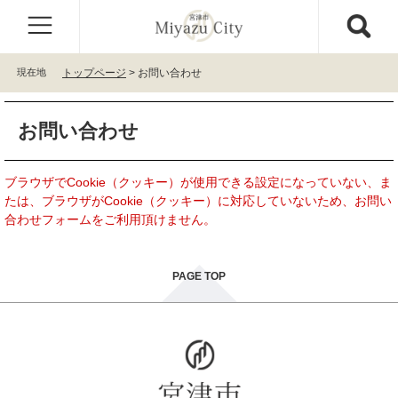
ペ
メ
ー
ニ
ジ
ュ
の
ー
現在地
トップページ
>
お問い合わせ
先
を
頭
飛
本
で
ば
お問い合わせ
文
す
し
。
て
本
ブラウザでCookie（クッキー）が使用できる設定になっていない、ま
文
たは、ブラウザがCookie（クッキー）に対応していないため、お問い
へ
合わせフォームをご利用頂けません。
PAGE TOP