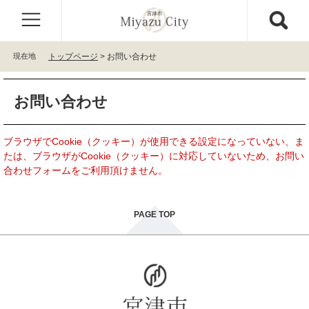
ペ
メ
ー
ニ
ジ
ュ
の
ー
現在地
トップページ
>
お問い合わせ
先
を
頭
飛
本
で
ば
お問い合わせ
文
す
し
。
て
本
ブラウザでCookie（クッキー）が使用できる設定になっていない、ま
文
たは、ブラウザがCookie（クッキー）に対応していないため、お問い
へ
合わせフォームをご利用頂けません。
PAGE TOP